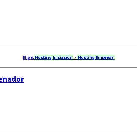
Elige:
Hosting Iniciación
-
Hosting Empresa
enador